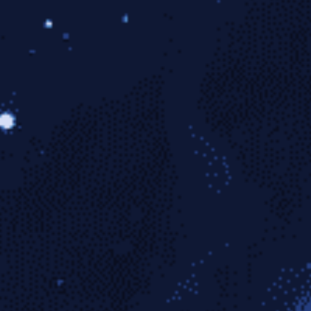
气息，让人明白足球不仅仅是一项运动，更是一种文化、一种情
迷亲自到场送行，以实际行动表达他们对聚勒所有付出的感谢。
闪耀光芒。这样的团结和支持，是任何运动都无法替代的重要元
而言，无疑是一个全新的开始。不论他接下来选择在哪里踢球，
战，这既是机遇也是考验。但我们相信，以他的实力和毅力，一
阵容构成，并寻找合适的新援来填补这个空缺。虽然失去了像聚
改进，相信拜仁依然会保持竞争力，在各项赛事中继续取得佳绩
阶段取得成功。无论是作为曾经共同奋斗过的一支队伍还是即将
永远激励着更多年轻人勇敢追梦，不断前行。