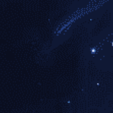
的比赛。这些故事传递出一种浓厚的人文
因此，在告别仪式上，不少热情洋溢的球
位才华横溢的小伙子，在新的舞台上继续
4、未来展望
随着离开的决定已经做出，未来对于聚勒
境中，他将面临不同风格和体系下的新挑
同时，对于拜仁来说，他们也需重新审视
程中必须经历的一部分。通过不断调整与
最终，我们期待看到两者都能在各自的新
和铭记的重要历程。而这种奋斗精神，将
总结：