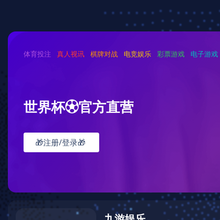
星空体育
AP
欢迎访问
星空体育
，提供全面覆盖足
千场比赛，