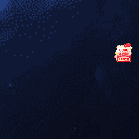
，到逐渐成长为不可或缺的一份子，再到如
都会有所回报，为我们提供了一种积极向上
，也愿所有曾为某个梦想而拼搏的人，都能
下一篇：
追梦谈勇士队心声：非夺冠热门却是