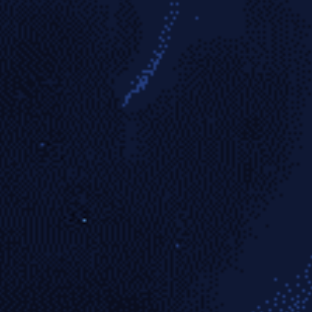
2、对拜仁的影响
聚勒加盟拜仁以来，对球队产生了深远影
危机，为球队争取宝贵时间。这种能力使
此外，聚勒还在更衣室内扮演着重要角色
起紧密关系，让大家齐心协力，共同朝着
除了场上的表现，聚勒还积极参与社区活
人形象，也增强了俱乐部在公众心中的美
3、球迷情感反应
对于许多忠实球迷来说，看到自己喜爱的
在社交媒体上，有不少球迷发帖分享自己
现出了他们对这位年轻后卫深厚的支持与
与此同时，一些老球迷回忆起过去那些经