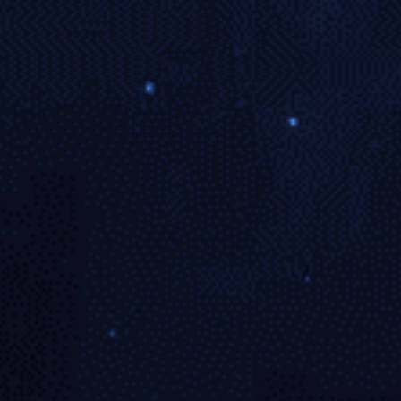
电讯报曝利物浦新帅候选人名单小赫内斯
本篇文章将围绕电讯报近日曝光的利物浦新帅候选人名
2026-06-23