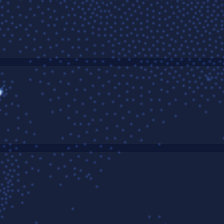
贡献祝你新生活一切顺利
慨的时刻。拜仁慕尼黑俱乐部近日向前队员聚勒致以诚挚的敬意