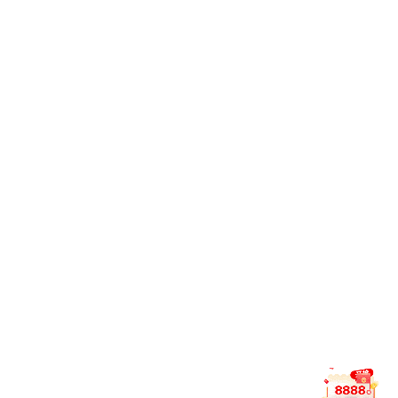
上一篇：
韦林顿谈比赛重要性：全队心态一致…
下一篇：
前田大然世界杯名单公布时沉睡妻
延伸阅读