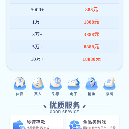
阿尔巴以其出色的边路进攻能力而闻名，他不仅能快
速突破，还具备精准的传中技巧。而迪马尔科同样展
现出了优秀的边路表现，他能够灵活应对防守并创造
进攻机会。他们都善于利用速度和灵活性来撕扯对方
防线，这使得他们在比赛中能成为关键人物。
其次，控球能力也是两人相似的重要因素之一。阿尔
巴在场上总是能够保持良好的控球状态，无论是在高
速运转下还是应对紧逼防守时，他都能巧妙地保护好
皮球。而迪马尔科在这一点上也同样出色，能够灵活
地调整自己的位置，以便更好地接应队友传球并进行
有效突破。
最后，两人的传球视野和意识也颇为相似。阿尔巴常
常能够洞悉比赛局势，并及时作出判断，将皮球送到