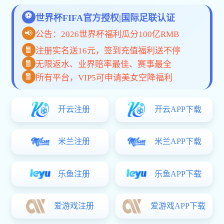
阿尔巴称赞迪马尔科与自己相
似曾在巴萨时期就非常欣赏他
2026-07-08 03:12
36 次阅读
首页
/
体育看点