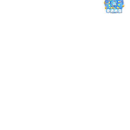
进攻都是一幅画卷。因此，无论遇到怎样艰难险阻，
他都会抱持着这份热爱去面对，从不退缩。
这种共同点不仅使得两人在职业生涯中互相欣赏，更
让他们在私下里建立起友谊。从某种意义上来说，他
们就是彼此奋斗旅途中的同行者，相互鼓励，共同成
长。这份真挚的情感，使得他们之间形成了一道独特
而美丽的纽带。
总结：
综上所述，通过分析，可以看到阿尔巴称赞迪马尔科
其实反映的不仅仅是个人喜好，更揭示了现代足球运
动员间深厚的人际关系和认同感。在当今竞争激烈且
充满压力的环境下，这种认同尤为珍贵，它推动着每